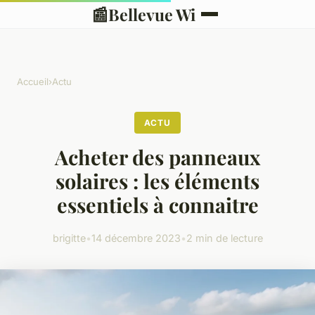
📰
Bellevue Wi
Accueil
›
Actu
ACTU
Acheter des panneaux
solaires : les éléments
essentiels à connaitre
brigitte
•
14 décembre 2023
•
2 min de lecture