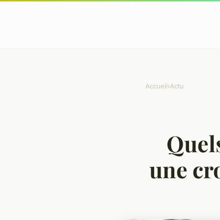
Accueil
›
Actu
Quels
une cro