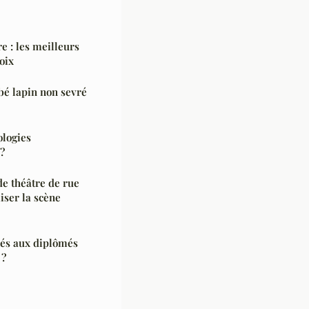
e : les meilleurs
oix
é lapin non sevré
ologies
 ?
e théâtre de rue
iser la scène
bués aux diplômés
 ?