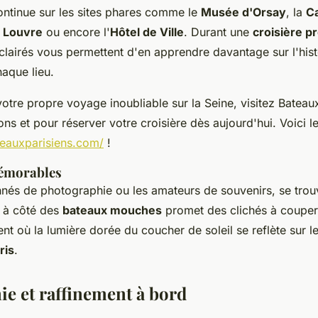
ontinue sur les sites phares comme le
Musée d'Orsay
, la
C
e
Louvre
ou encore l'
Hôtel de Ville
. Durant une
croisière 
lairés vous permettent d'en apprendre davantage sur l'histo
aque lieu.
otre propre voyage inoubliable sur la Seine, visitez Bateau
ons et pour réserver votre croisière dès aujourd'hui. Voici le
eauxparisiens.com/
!
émorables
nnés de photographie ou les amateurs de souvenirs, se tro
 à côté des
bateaux mouches
promet des clichés à couper 
t où la lumière dorée du coucher de soleil se reflète sur l
ris
.
e et raffinement à bord