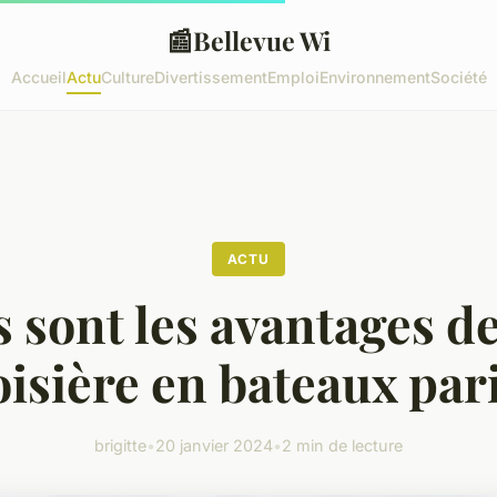
📰
Bellevue Wi
Accueil
Actu
Culture
Divertissement
Emploi
Environnement
Société
ACTU
 sont les avantages de
isière en bateaux par
brigitte
•
20 janvier 2024
•
2 min de lecture