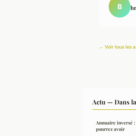
B
br
← Voir tous les a
Actu — Dans l
Annuaire inversé :
pourrez avoir