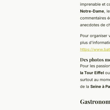
imprenable et c
Notre-Dame
, l
commentaires éc
anecdotes de ch
Pour organiser v
plus d'informati
https://www.bat
Des photos m
Pour les passio
la Tour Eiffel
ou
surtout au momen
de la
Seine à Pa
Gastronomi