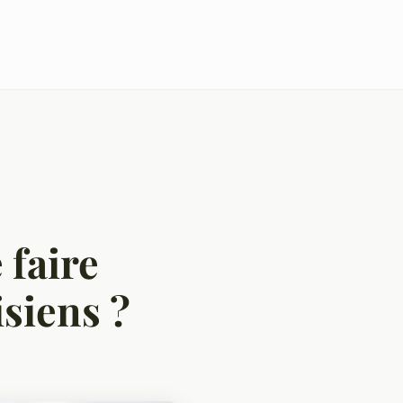
 faire
isiens ?