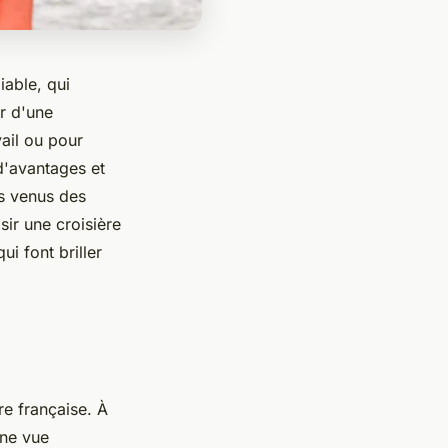
iable, qui
r d'une
ail ou pour
d'avantages et
rs venus des
sir une croisière
i font briller
re française. À
une vue