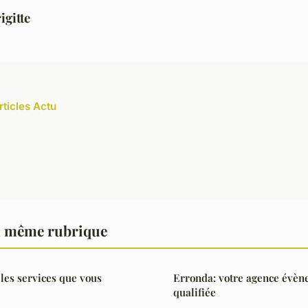
igitte
rticles Actu
a même rubrique
 les services que vous
Erronda: votre agence évèn
qualifiée