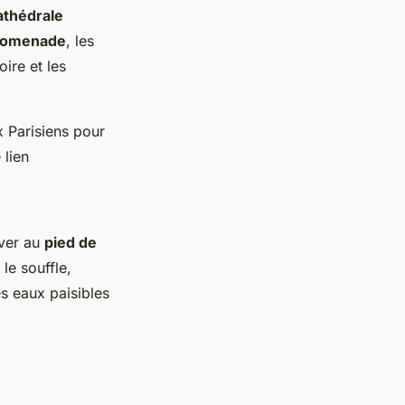
athédrale
promenade
, les
ire et les
x Parisiens pour
 lien
uver au
pied de
le souffle,
es eaux paisibles