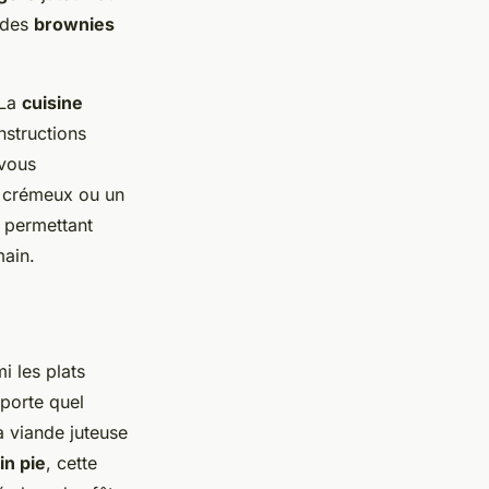
 des
brownies
 La
cuisine
nstructions
 vous
crémeux ou un
 permettant
main.
i les plats
mporte quel
a viande juteuse
n pie
, cette