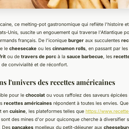
caine, ce melting-pot gastronomique qui reflète l'histoire et 
tats-Unis, suscite un engouement qui traverse l'Atlantique p
urmands français. De l'iconique
burger
aux succulentes
rec
e le
cheesecake
ou les
cinnamon rolls
, en passant par le
rit
ou de
travers de porc
à la
sauce barbecue
, les
recett
de convivialité et de réconfort.
ns l'univers des recettes américaines
ible pour le
chocolat
ou vous raffolez des saveurs épicées
es
recettes américaines
répondent à toutes les envies. Qu
rt en
cuisine
, les plateformes telles que
https://www.recette
sont des mines d'or pour quiconque cherche à diversifier 
n. Des
pancakes
moelleux du petit-déjeuner aux
cheesebur