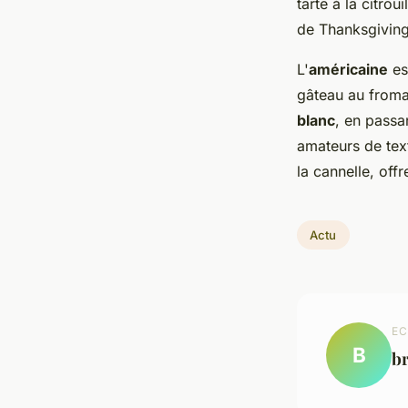
tarte à la citro
de Thanksgiving
L'
américaine
es
gâteau au froma
blanc
, en passa
amateurs de text
la cannelle, off
Actu
EC
B
br