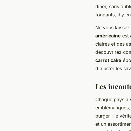
dîner, sans oubl
fondants, il y e
Ne vous laissez 
américaine
est 
claires et des 
découvrirez comb
carrot cake
épou
d'ajuster les sa
Les incont
Chaque pays a se
emblématiques,
burger : le véri
et un assortimen