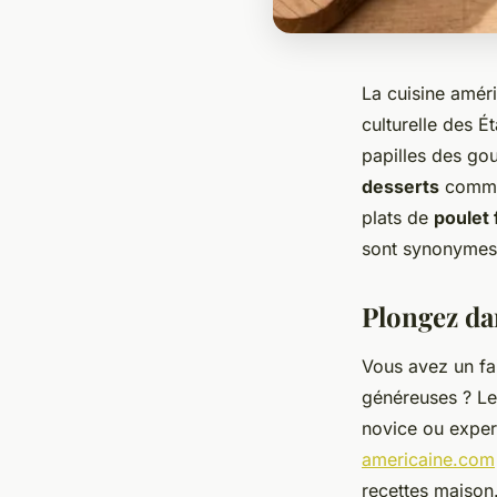
La cuisine améri
culturelle des É
papilles des go
desserts
comm
plats de
poulet f
sont synonymes 
Plongez da
Vous avez un fa
généreuses ? L
novice ou expe
americaine.com
recettes maiso