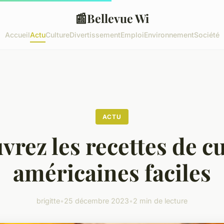
📰
Bellevue Wi
Accueil
Actu
Culture
Divertissement
Emploi
Environnement
Société
ACTU
rez les recettes de c
américaines faciles
brigitte
•
25 décembre 2023
•
2 min de lecture