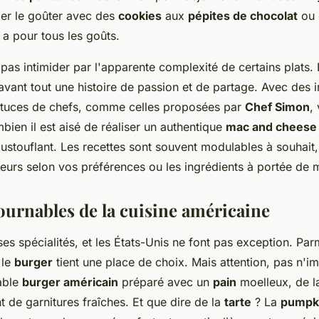
ier le goûter avec des
cookies
aux
pépites de chocolat
ou
n a pour tous les goûts.
pas intimider par l'apparente complexité de certains plats.
avant tout une histoire de passion et de partage. Avec des i
astuces de chefs, comme celles proposées par
Chef Simon
,
ien il est aisé de réaliser un authentique
mac and cheese
stouflant. Les recettes sont souvent modulables à souhait,
veurs selon vos préférences ou les ingrédients à portée de 
ournables de la cuisine américaine
s spécialités, et les États-Unis ne font pas exception. Parm
 le
burger
tient une place de choix. Mais attention, pas n'i
table
burger américain
préparé avec un
pain
moelleux, de l
t de garnitures fraîches. Et que dire de la
tarte
? La
pumpki