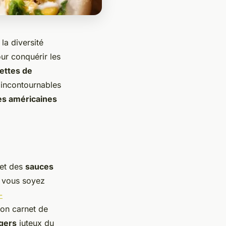
la diversité
our conquérir les
ettes de
s incontournables
es américaines
 et des
sauces
e vous soyez
-
son carnet de
gers
juteux du