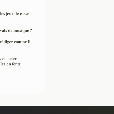
des jeux de casse-
ivals de musique ?
 rédiger comme il
s en acier
les en fonte