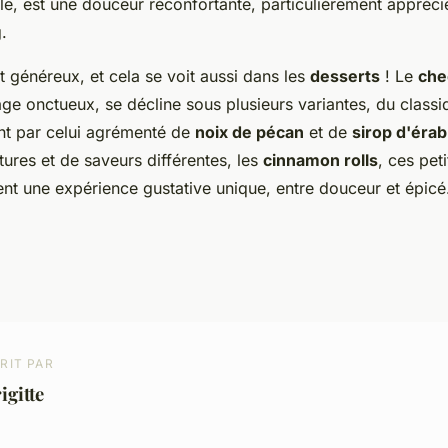
uille, est une douceur réconfortante, particulièrement appréci
.
t généreux, et cela se voit aussi dans les
desserts
! Le
che
ge onctueux, se décline sous plusieurs variantes, du class
nt par celui agrémenté de
noix de pécan
et de
sirop d'érab
ures et de saveurs différentes, les
cinnamon rolls
, ces pet
rent une expérience gustative unique, entre douceur et épicé
RIT PAR
igitte