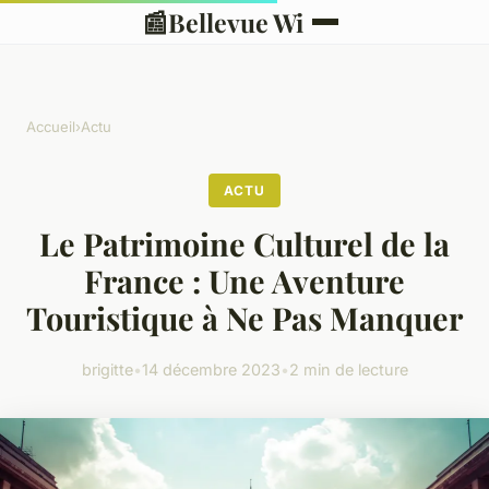
📰
Bellevue Wi
Accueil
›
Actu
ACTU
Le Patrimoine Culturel de la
France : Une Aventure
Touristique à Ne Pas Manquer
brigitte
•
14 décembre 2023
•
2 min de lecture