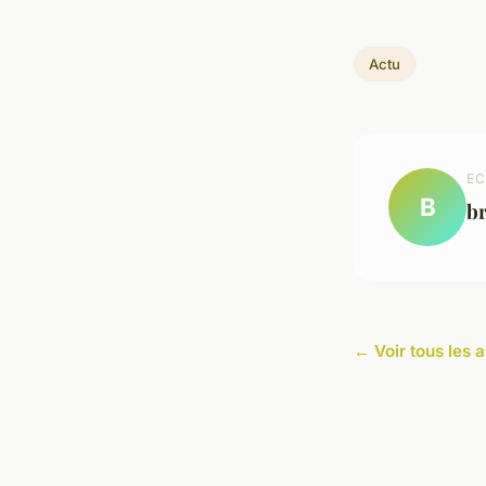
Actu
EC
B
br
← Voir tous les a