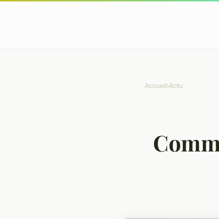
Accueil
›
Actu
Commen