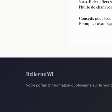
Y a-t-il des effets 
l'huile de chanvre
Conseils pour trouv
Etampes : avantages
Bellevue Wi
Votre portail d'information quotidienne sur le mo