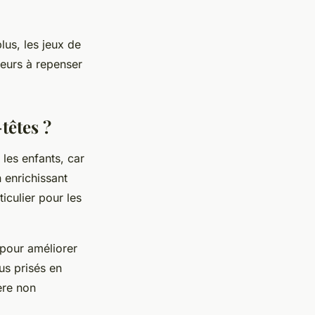
lus, les jeux de
ueurs à repenser
têtes ?
les enfants, car
n enrichissant
ticulier pour les
 pour améliorer
lus prisés en
ère non